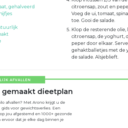
at, gehalveerd
citroensap, zout en pepe
ijfjes
Voeg de ui, tomaat, spin
toe. Gooi de salade.
tuurlijk
Klop de resterende olie,
ehakt
citroensap, de yoghurt, d
e
peper door elkaar. Serv
gehaktballetjes met de 
de salade. Alsjeblieft.
IJK AFVALLEN
 gemaakt dieetplan
ilo afvallen? Met Arono krijgt u de
 gids voor gewichtsverlies. Een
 op jou afgestemd en 1000+ gezonde
ervoor dat je elke dag binnen je