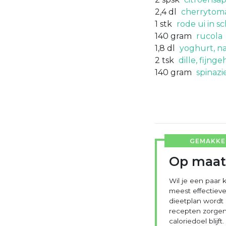
2,4
dl
cherrytoma
1
stk
rode ui in sch
140
gram
rucola
1,8
dl
yoghurt, na
2
tsk
dille, fijng
140
gram
spinazi
GEMAKKEL
Op maat
Wil je een paar k
meest effectieve
dieetplan wordt
recepten zorgen 
caloriedoel blijft.