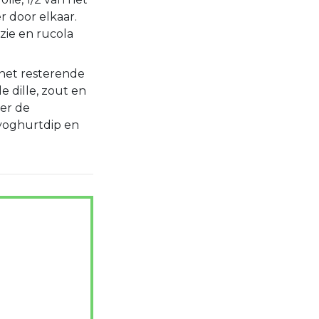
r door elkaar.
azie en rucola
 het resterende
e dille, zout en
eer de
yoghurtdip en