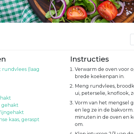
en
Instructies
 rundvlees (laag
Verwarm de oven voor op
brede koekenpan in.
Meng rundvlees, broodkr
ui, peterselie, knoflook,
ehakt
Vorm van het mengsel g
, gehakt
en leg ze in de bakvorm
fijngehakt
minuten in de oven en 
se kaas, geraspt
om.
p
Klop intussen 2/3 van de 