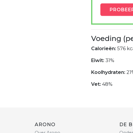
PROBEE
Voeding (p
Calorieën:
576 kca
Eiwit:
31%
Koolhydraten:
21
Vet:
48%
ARONO
DE B
Over Arono
Onder