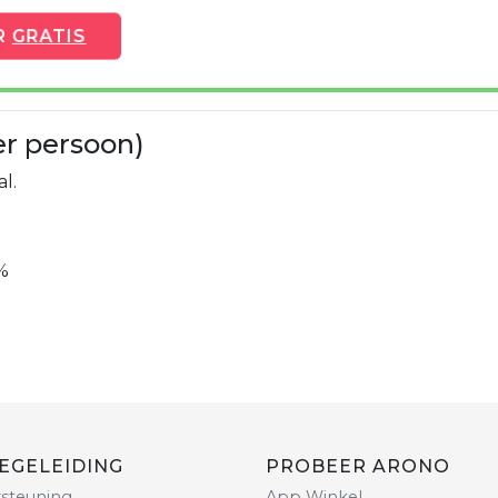
R
GRATIS
er persoon)
l.
%
EGELEIDING
PROBEER ARONO
steuning
App Winkel