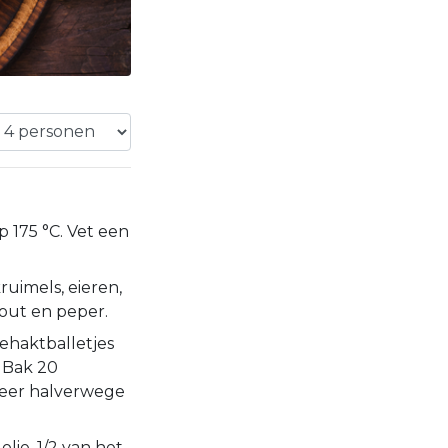
 175 °C. Vet een
uimels, eieren,
 zout en peper.
ehaktballetjes
. Bak 20
keer halverwege
olie, 1/2 van het