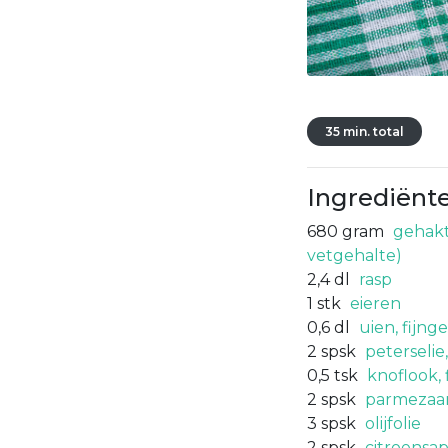
35 min. total
Ingrediënt
680
gram
gehakt
vetgehalte)
2,4
dl
rasp
1
stk
eieren
0,6
dl
uien, fijng
2
spsk
peterselie
0,5
tsk
knoflook, 
2
spsk
parmezaan
3
spsk
olijfolie
2
spsk
citroensa