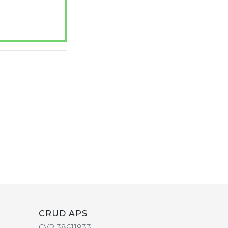
CRUD APS
CVR 38611933