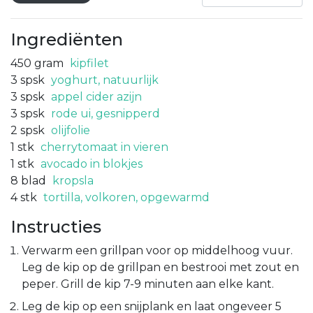
Ingrediënten
450
gram
kipfilet
3
spsk
yoghurt, natuurlijk
3
spsk
appel cider azijn
3
spsk
rode ui, gesnipperd
2
spsk
olijfolie
1
stk
cherrytomaat in vieren
1
stk
avocado in blokjes
8
blad
kropsla
4
stk
tortilla, volkoren, opgewarmd
Instructies
Verwarm een grillpan voor op middelhoog vuur.
Leg de kip op de grillpan en bestrooi met zout en
peper. Grill de kip 7-9 minuten aan elke kant.
Leg de kip op een snijplank en laat ongeveer 5