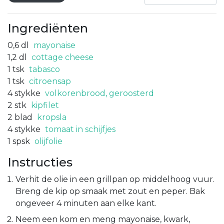
Ingrediënten
0,6
dl
mayonaise
1,2
dl
cottage cheese
1
tsk
tabasco
1
tsk
citroensap
4
stykke
volkorenbrood, geroosterd
2
stk
kipfilet
2
blad
kropsla
4
stykke
tomaat in schijfjes
1
spsk
olijfolie
Instructies
Verhit de olie in een grillpan op middelhoog vuur.
Breng de kip op smaak met zout en peper. Bak
ongeveer 4 minuten aan elke kant.
Neem een kom en meng mayonaise, kwark,