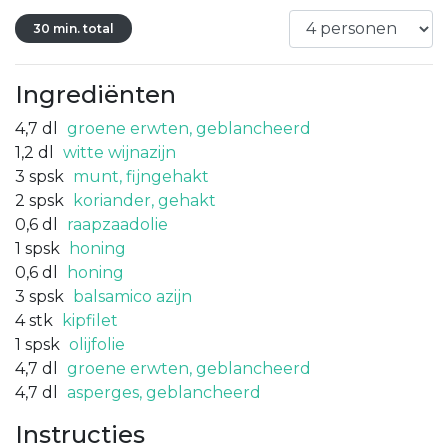
30 min. total
Ingrediënten
4,7
dl
groene erwten, geblancheerd
1,2
dl
witte wijnazijn
3
spsk
munt, fijngehakt
2
spsk
koriander, gehakt
0,6
dl
raapzaadolie
1
spsk
honing
0,6
dl
honing
3
spsk
balsamico azijn
4
stk
kipfilet
1
spsk
olijfolie
4,7
dl
groene erwten, geblancheerd
4,7
dl
asperges, geblancheerd
Instructies