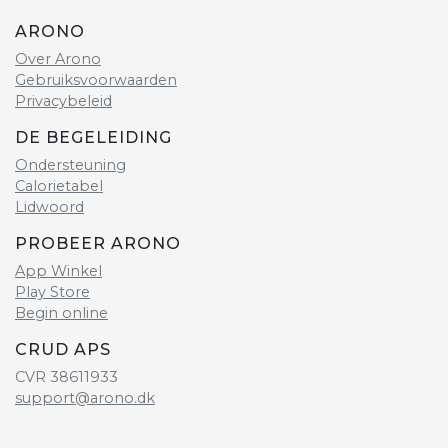
ARONO
Over Arono
Gebruiksvoorwaarden
Privacybeleid
DE BEGELEIDING
Ondersteuning
Calorietabel
Lidwoord
PROBEER ARONO
App Winkel
Play Store
Begin online
CRUD APS
CVR 38611933
support@arono.dk