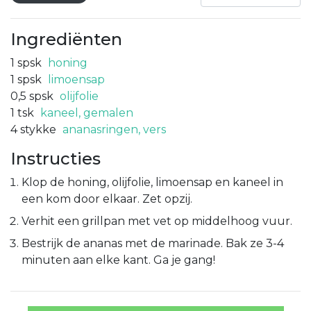
Ingrediënten
1
spsk
honing
1
spsk
limoensap
0,5
spsk
olijfolie
1
tsk
kaneel, gemalen
4
stykke
ananasringen, vers
Instructies
Klop de honing, olijfolie, limoensap en kaneel in
een kom door elkaar. Zet opzij.
Verhit een grillpan met vet op middelhoog vuur.
Bestrijk de ananas met de marinade. Bak ze 3-4
minuten aan elke kant. Ga je gang!