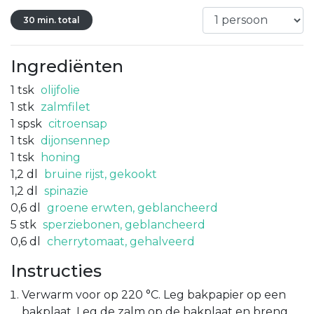
30 min. total
Ingrediënten
1
tsk
olijfolie
1
stk
zalmfilet
1
spsk
citroensap
1
tsk
dijonsennep
1
tsk
honing
1,2
dl
bruine rijst, gekookt
1,2
dl
spinazie
0,6
dl
groene erwten, geblancheerd
5
stk
sperziebonen, geblancheerd
0,6
dl
cherrytomaat, gehalveerd
Instructies
Verwarm voor op 220 °C. Leg bakpapier op een
bakplaat. Leg de zalm op de bakplaat en breng