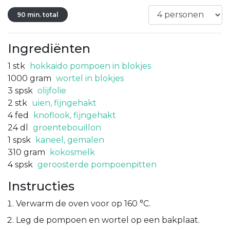
90 min. total
Ingrediënten
1
stk
hokkaido pompoen in blokjes
1000
gram
wortel in blokjes
3
spsk
olijfolie
2
stk
uien, fijngehakt
4
fed
knoflook, fijngehakt
24
dl
groentebouillon
1
spsk
kaneel, gemalen
310
gram
kokosmelk
4
spsk
geroosterde pompoenpitten
Instructies
Verwarm de oven voor op 160 °C.
Leg de pompoen en wortel op een bakplaat.