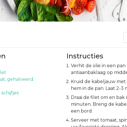
en
Instructies
Verhit de olie in een pa
let
antiaanbaklaag op midd
at, gehalveerd
Kruid de kabeljauw met 
hem in de pan. Laat 2-3
 schijfjes
Draai de filet om en bak
minuten. Breng de kabe
een bord.
Serveer met tomaat, spin
uw favoriete dressing. Als