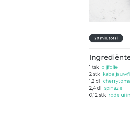
20 min. total
Ingrediënt
1
tsk
olijfolie
2
stk
kabeljauwfi
1,2
dl
cherrytoma
2,4
dl
spinazie
0,12
stk
rode ui in