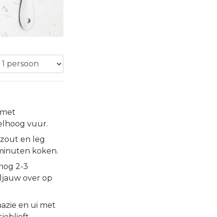
n met
elhoog vuur.
zout en leg
 minuten koken.
 nog 2-3
ljauw over op
azie en ui met
jeblieft.