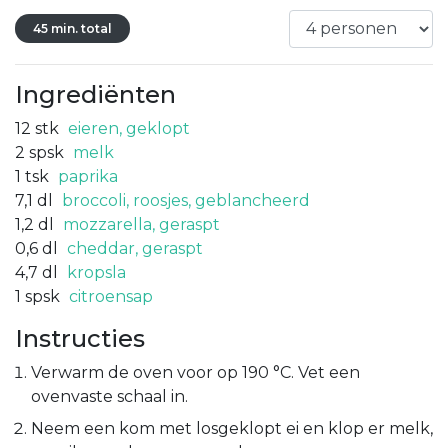
45 min. total
Ingrediënten
12
stk
eieren, geklopt
2
spsk
melk
1
tsk
paprika
7,1
dl
broccoli, roosjes, geblancheerd
1,2
dl
mozzarella, geraspt
0,6
dl
cheddar, geraspt
4,7
dl
kropsla
1
spsk
citroensap
Instructies
Verwarm de oven voor op 190 °C. Vet een
ovenvaste schaal in.
Neem een kom met losgeklopt ei en klop er melk,