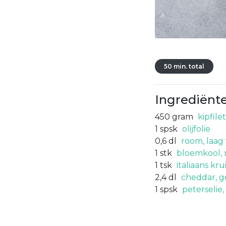
50 min. total
Ingrediënt
450
gram
kipfile
1
spsk
olijfolie
0,6
dl
room, laag
1
stk
bloemkool, 
1
tsk
italiaans kru
2,4
dl
cheddar, g
1
spsk
peterselie