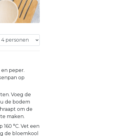
 en peper.
ekenpan op
uten. Voeg de
l u de bodem
hraapt om de
 te maken.
 160 °C. Vet een
leg de bloemkool