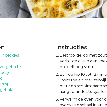
en
Instructies
t in blokjes
Bestrooi de kip met zout
Verhit de olie in een ko
 vetgehalte
middelhoog vuur.
roosjes
Bak de kip 10 tot 12 min
id
room toe en roer, terwij
eraspt
met een schuimspaan sc
, gehakt
aangebrande stukjes los
Verwarm de oven voor op
ovenvaste schaal in en 