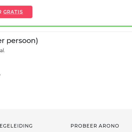
R
GRATIS
er persoon)
al.
%
EGELEIDING
PROBEER ARONO