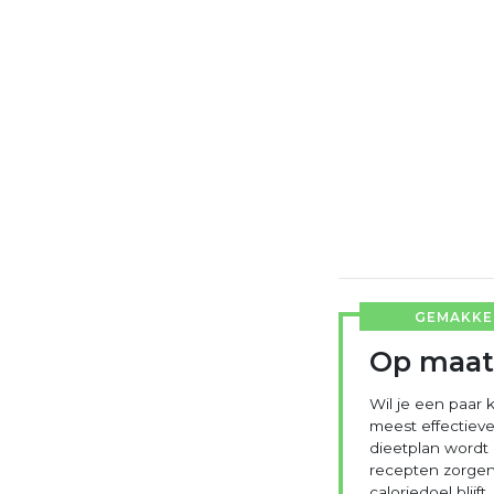
GEMAKKEL
Op maat
Wil je een paar k
meest effectieve
dieetplan wordt
recepten zorgen 
caloriedoel blijft.