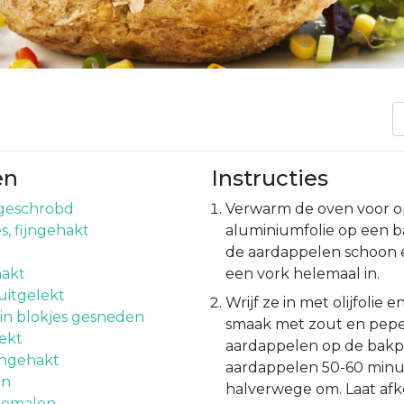
en
Instructies
 geschrobd
Verwarm de oven voor op
es, fijngehakt
aluminiumfolie op een b
de aardappelen schoon 
hakt
een vork helemaal in.
 uitgelekt
Wrijf ze in met olijfolie 
 in blokjes gesneden
smaak met zout en pepe
lekt
aardappelen op de bakpl
ijngehakt
aardappelen 50-60 minu
en
halverwege om. Laat afk
gemalen