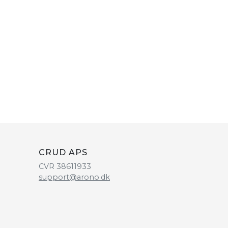
CRUD APS
CVR 38611933
support@arono.dk