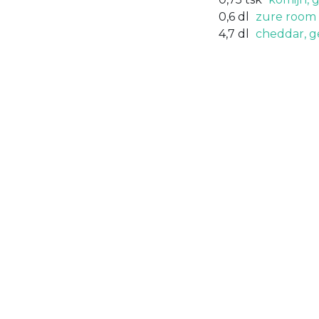
0,6
dl
zure room
4,7
dl
cheddar, g