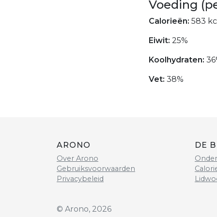
Voeding (p
Calorieën:
583 kc
Eiwit:
25%
Koolhydraten:
36
Vet:
38%
ARONO
DE B
Over Arono
Onder
Gebruiksvoorwaarden
Calori
Privacybeleid
Lidwo
© Arono, 2026