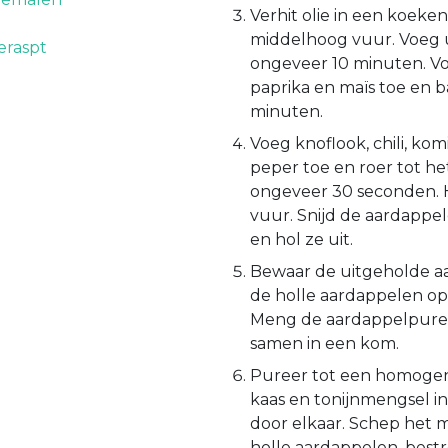
Verhit olie in een koeke
middelhoog vuur. Voeg 
eraspt
ongeveer 10 minuten. Vo
paprika en maïs toe en 
minuten.
Voeg knoflook, chili, kom
peper toe en roer tot het
ongeveer 30 seconden. 
vuur. Snijd de aardapp
en hol ze uit.
Bewaar de uitgeholde aa
de holle aardappelen op
Meng de aardappelpure
samen in een kom.
Pureer tot een homogen
kaas en tonijnmengsel i
door elkaar. Schep het 
holle aardappelen, bestr