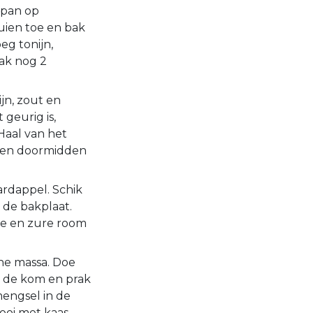
npan op
uien toe en bak
eg tonijn,
bak nog 2
ijn, zout en
 geurig is,
Haal van het
elen doormidden
rdappel. Schik
 de bakplaat.
e en zure room
e massa. Doe
n de kom en prak
mengsel in de
ooi met kaas.