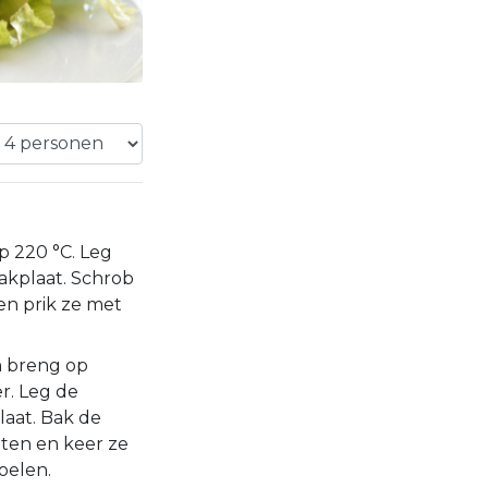
 220 °C. Leg
akplaat. Schrob
en prik ze met
en breng op
r. Leg de
aat. Bak de
ten en keer ze
oelen.