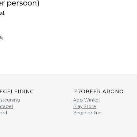
er persoon)
al.
%
EGELEIDING
PROBEER ARONO
steuning
App Winkel
etabel
Play Store
ord
Begin online