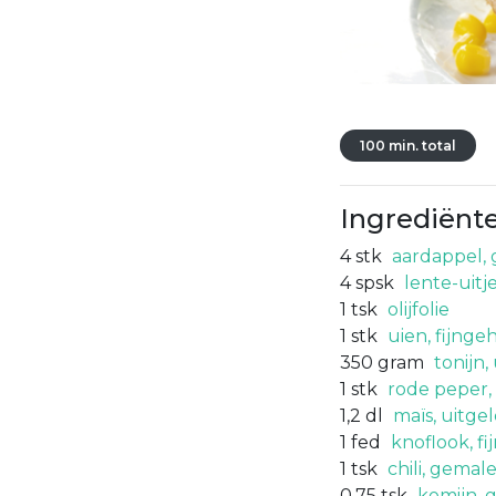
100 min. total
Ingrediënt
4
stk
aardappel,
4
spsk
lente-uitj
1
tsk
olijfolie
1
stk
uien, fijnge
350
gram
tonijn,
1
stk
rode peper,
1,2
dl
maïs, uitge
1
fed
knoflook, f
1
tsk
chili, gemal
0,75
tsk
komijn, 