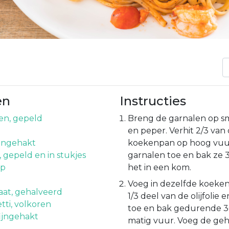
en
Instructies
en, gepeld
Breng de garnalen op s
en peper. Verhit 2/3 van 
ijngehakt
koekenpan op hoog vuu
 gepeld en in stukjes
garnalen toe en bak ze 
ap
het in een kom.
Voeg in dezelfde koeken
at, gehalveerd
1/3 deel van de olijfolie 
tti, volkoren
toe en bak gedurende 
fijngehakt
matig vuur. Voeg de ge