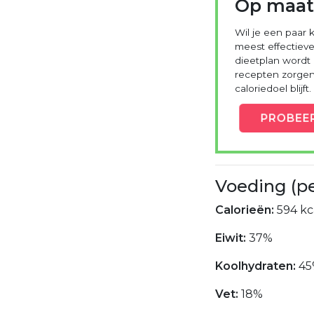
Op maat
Wil je een paar k
meest effectieve
dieetplan wordt
recepten zorgen 
caloriedoel blijft.
PROBEE
Voeding (p
Calorieën:
594 kc
Eiwit:
37%
Koolhydraten:
45
Vet:
18%