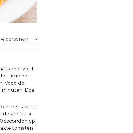
maak met zout
de olie in een
r. Voeg de
3 minuten. Doe
pan het laatste
en de knoflook
30 seconden op
hakte tomaten