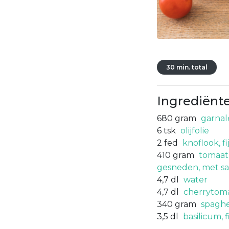
30 min. total
Ingrediënt
680
gram
garnal
6
tsk
olijfolie
2
fed
knoflook, f
410
gram
tomaat,
gesneden, met s
4,7
dl
water
4,7
dl
cherrytoma
340
gram
spaghe
3,5
dl
basilicum, 