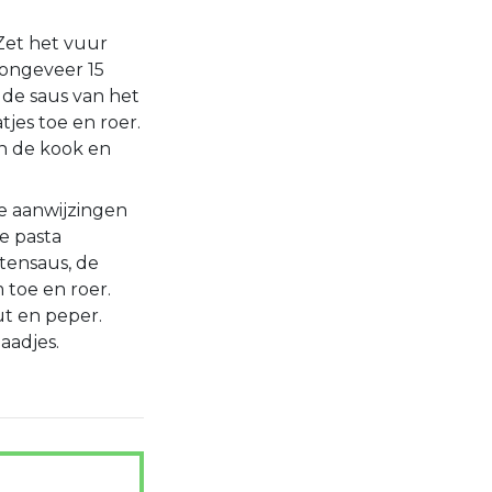
Zet het vuur
 ongeveer 15
de saus van het
jes toe en roer.
n de kook en
e aanwijzingen
e pasta
tensaus, de
 toe en roer.
t en peper.
aadjes.