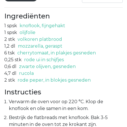
Ingrediënten
1
spsk
knoflook, fijngehakt
1
spsk
olijfolie
2
stk
volkoren platbrood
1,2
dl
mozzarella, geraspt
6
tsk
cherrytomaat, in plakjes gesneden
0,25
stk
rode ui in schijfjes
0,6
dl
zwarte olijven, gesneden
4,7
dl
rucola
2
stk
rode peper, in blokjes gesneden
Instructies
Verwarm de oven voor op 220 °C. Klop de
knoflook en olie samen in een kom.
Bestrijk de flatbreads met knoflook. Bak 3-5
minuten in de oven tot ze krokant zijn.