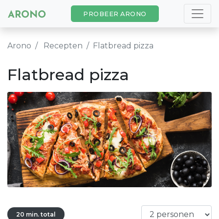
PROBEER ARONO
Arono
Recepten
Flatbread pizza
Flatbread pizza
20 min. total