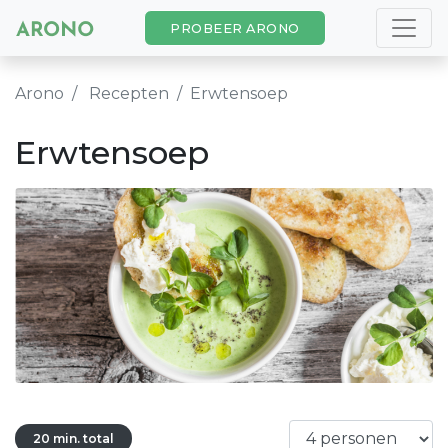
PROBEER ARONO
Arono
Recepten
Erwtensoep
Erwtensoep
20 min. total