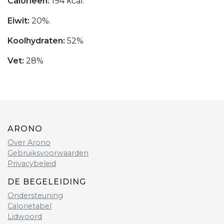
Calorieën:
194 kcal.
Eiwit:
20%.
Koolhydraten:
52%
Vet:
28%
ARONO
Over Arono
Gebruiksvoorwaarden
Privacybeleid
DE BEGELEIDING
Ondersteuning
Calorietabel
Lidwoord