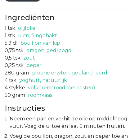
Ingrediënten
1
tsk
olijfolie
1
stk
uien, fijngehakt
5,9
dl
bouillon van kip
0,75
tsk
dragon, gedroogd
0,5
tsk
zout
0,25
tsk
peper
280
gram
groene erwten, geblancheerd
4
tsk
yoghurt, natuurlijk
4
stykke
volkorenbrood, geroosterd
50
gram
roomkaas
Instructies
Neem een pan en verhit de olie op middelhoog
vuur. Voeg de ui toe en laat 5 minuten fruiten.
Voeg de bouillon, dragon, zout en peper toe en