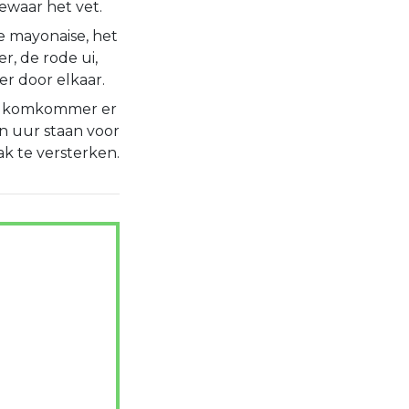
ewaar het vet.
e mayonaise, het
er, de rode ui,
er door elkaar.
n komkommer er
en uur staan voor
k te versterken.