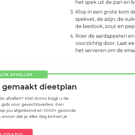
het spek uit de pan en b
Klop in een grote kom d
spekvet, de azijn, de suik
de bieslook, zout en pep
Roer de aardappelen e
voorzichtig door. Laat e
het serveren om de smaa
IJK AFVALLEN
 gemaakt dieetplan
ilo afvallen? Met Arono krijgt u de
 gids voor gewichtsverlies. Een
 op jou afgestemd en 1000+ gezonde
ervoor dat je elke dag binnen je
R
GRATIS