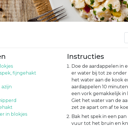
en
Instructies
lokjes
Doe de aardappelen in e
spek, fijngehakt
er water bij tot ze onder
het water aan de kook e
 azijn
aardappelen 10 minuten,
een vork gemakkelijk in 
snipperd
Giet het water van de a
gehakt
zet ze apart om af te koe
 in blokjes
Bak het spek in een pa
vuur tot het bruin en kn