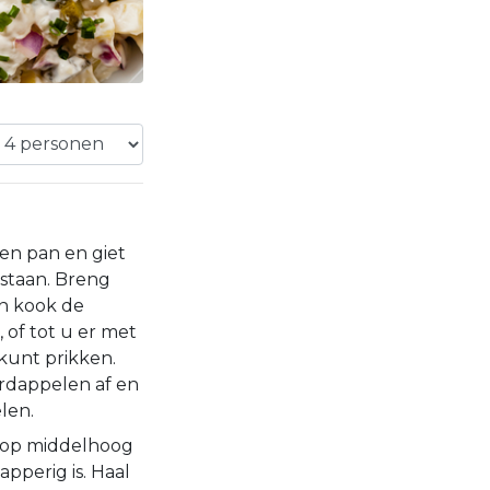
en pan en giet
 staan. Breng
n kook de
 of tot u er met
kunt prikken.
ardappelen af en
len.
n op middelhoog
apperig is. Haal