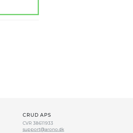
CRUD APS
CVR 38611933
support@arono.dk