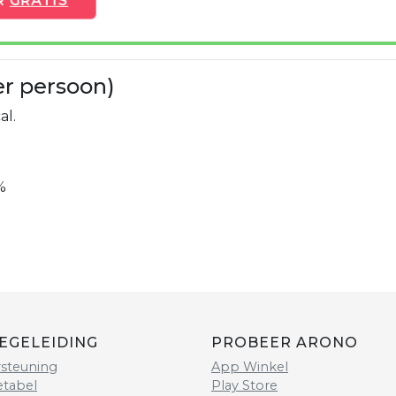
er persoon)
al.
%
EGELEIDING
PROBEER ARONO
steuning
App Winkel
etabel
Play Store