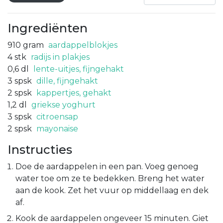
Ingrediënten
910
gram
aardappelblokjes
4
stk
radijs in plakjes
0,6
dl
lente-uitjes, fijngehakt
3
spsk
dille, fijngehakt
2
spsk
kappertjes, gehakt
1,2
dl
griekse yoghurt
3
spsk
citroensap
2
spsk
mayonaise
Instructies
Doe de aardappelen in een pan. Voeg genoeg
water toe om ze te bedekken. Breng het water
aan de kook. Zet het vuur op middellaag en dek
af.
Kook de aardappelen ongeveer 15 minuten. Giet