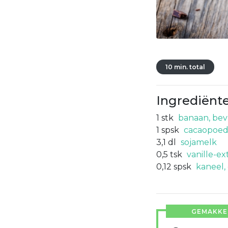
10 min. total
Ingrediënt
1
stk
banaan, bev
1
spsk
cacaopoed
3,1
dl
sojamelk
0,5
tsk
vanille-ex
0,12
spsk
kaneel,
GEMAKKEL