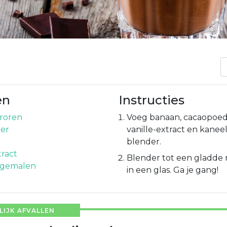
en
Instructies
roren
Voeg banaan, cacaopoede
er
vanille-extract en kanee
blender.
tract
Blender tot een gladde 
 gemalen
in een glas. Ga je gang!
IJK AFVALLEN