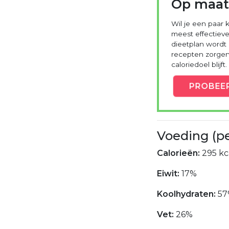
Op maat
Wil je een paar k
meest effectieve
dieetplan wordt
recepten zorgen 
caloriedoel blijft.
PROBEE
Voeding (p
Calorieën:
295 kc
Eiwit:
17%
Koolhydraten:
57
Vet:
26%