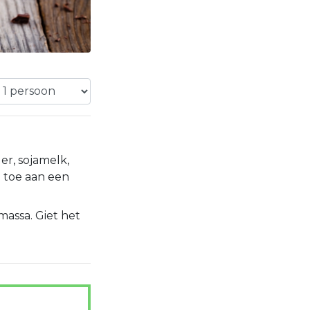
r, sojamelk,
l toe aan een
massa. Giet het