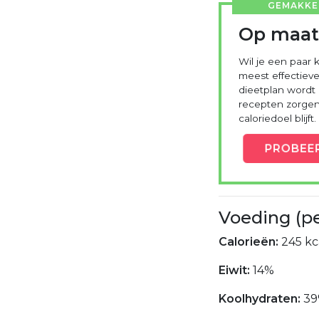
GEMAKKEL
Op maat
Wil je een paar k
meest effectieve
dieetplan wordt
recepten zorgen 
caloriedoel blijft.
PROBEE
Voeding (p
Calorieën:
245 kc
Eiwit:
14%
Koolhydraten:
3