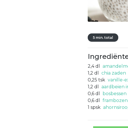
5 min. total
Ingrediënt
2,4
dl
amandelm
1,2
dl
chia zaden
0,25
tsk
vanille-e
1,2
dl
aardbeien i
0,6
dl
bosbessen
0,6
dl
frambozen
1
spsk
ahornsiro