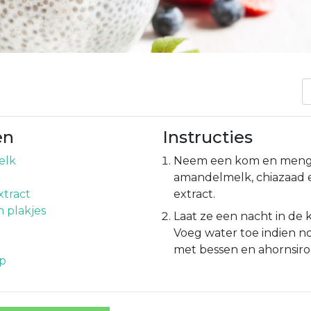
en
Instructies
elk
Neem een kom en meng
amandelmelk, chiazaad e
xtract
extract.
n plakjes
Laat ze een nacht in de k
Voeg water toe indien no
met bessen en ahornsiroop
op