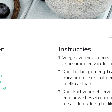
en
Instructies
Voeg havermout, chiaza
n
ahornsiroop en vanille t
Roer tot het gemengd is
op
huishoudfolie en laat ee
act
koelkast staan.
okjes
Roer kort voor het ser
en blauwe bessen erdoo
toe als de pudding te dik i