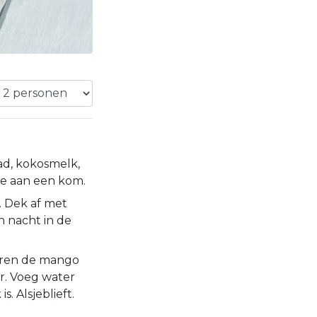
ad, kokosmelk,
oe aan een kom.
. Dek af met
n nacht in de
veren de mango
r. Voeg water
s. Alsjeblieft.