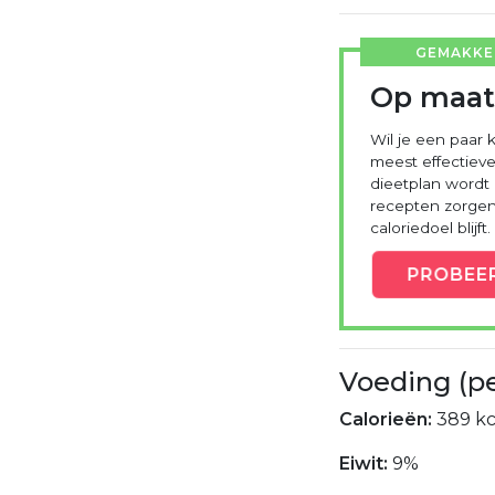
GEMAKKEL
Op maat
Wil je een paar k
meest effectieve
dieetplan wordt
recepten zorgen 
caloriedoel blijft.
PROBEE
Voeding (p
Calorieën:
389 kc
Eiwit:
9%