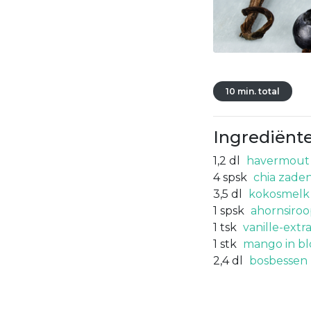
10 min. total
Ingrediënt
1,2
dl
havermout
4
spsk
chia zade
3,5
dl
kokosmelk
1
spsk
ahornsiro
1
tsk
vanille-extr
1
stk
mango in bl
2,4
dl
bosbessen