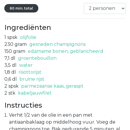
60 min. total
Ingrediënten
1
spsk
olijfolie
230
gram
gesneden champignons
150
gram
edamame bonen, geblancheerd
7,1
dl
groentebouillon
3,5
dl
water
1,8
dl
risottorijst
0,6
dl
bruine rijst
2
spsk
parmezaanse kaas, geraspt
2
stk
kabeljauwfilet
Instructies
Verhit 1/2 van de olie in een pan met
antiaanbaklaag op middelhoog vuur. Voeg de
champignons toe. Bak gedurende 5 minuten, al