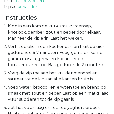
1,2
dl
cashewnoten
1
spsk
koriander
Instructies
Klop in een kom de kurkuma, citroensap,
knoflook, gember, zout en peper door elkaar.
Marineer de kip erin. Laat het weken.
Verhit de olie in een koekenpan en fruit de uien
gedurende 6-7 minuten. Voeg gemalen kerrie,
garam masala, gemalen koriander en
tomatenpuree toe. Bak gedurende 2 minuten.
Voeg de kip toe aan het kruidenmengsel en
sauteer tot de kip aan alle kanten bruin is.
Voeg water, broccoli en erwten toe en breng op
smaak met zout en peper. Laat op een matig laag
vuur sudderen tot de kip gaar is.
Zet het vuur laag en roer de yoghurt erdoor.
Haal van het vuur. Garneer met cashewnoten en