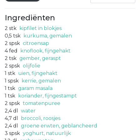
Ingrediënten
2
stk
kipfilet in blokjes
0,5
tsk
kurkuma, gemalen
2
spsk
citroensap
4
fed
knoflook, fijngehakt
2
tsk
gember, geraspt
2
spsk
olijfolie
1
stk
uien, fijngehakt
1
spsk
kerrie, gemalen
1
tsk
garam masala
1
tsk
koriander, fijngestampt
2
spsk
tomatenpuree
2,4
dl
water
4,7
dl
broccoli, roosjes
2,4
dl
groene erwten, geblancheerd
3
spsk
yoghurt, natuurlijk