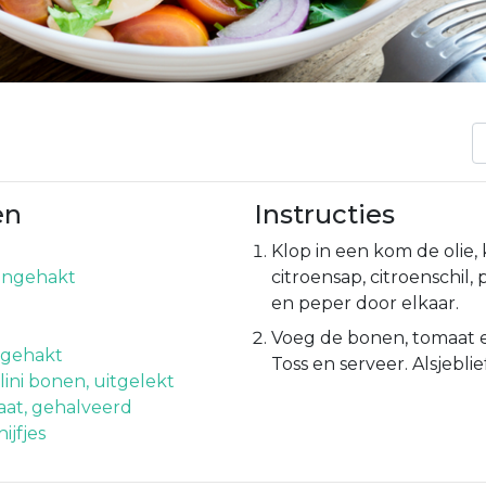
en
Instructies
Klop in een kom de olie, 
ijngehakt
citroensap, citroenschil, 
p
en peper door elkaar.
Voeg de bonen, tomaat e
, gehakt
Toss en serveer. Alsjeblief
lini bonen, uitgelekt
at, gehalveerd
ijfjes