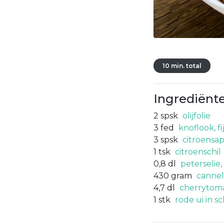
10 min. total
Ingrediënt
2
spsk
olijfolie
3
fed
knoflook, f
3
spsk
citroensa
1
tsk
citroenschil
0,8
dl
peterselie
430
gram
cannel
4,7
dl
cherrytoma
1
stk
rode ui in sch