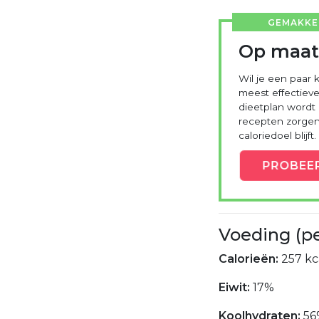
GEMAKKEL
Op maat
Wil je een paar k
meest effectieve
dieetplan wordt
recepten zorgen 
caloriedoel blijft.
PROBEE
Voeding (p
Calorieën:
257 kc
Eiwit:
17%
Koolhydraten:
56