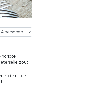
knoflook,
peterselie, zout
n rode ui toe.
t.