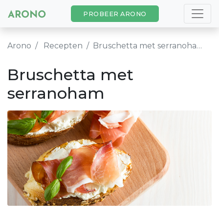
PROBEER ARONO
Arono
Recepten
Bruschetta met serranoham
Bruschetta met
serranoham