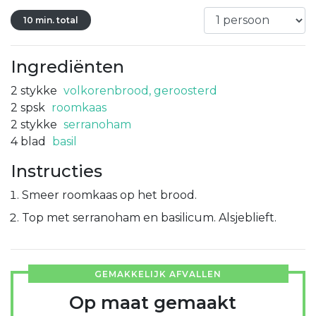
10 min. total
Ingrediënten
2
stykke
volkorenbrood, geroosterd
2
spsk
roomkaas
2
stykke
serranoham
4
blad
basil
Instructies
Smeer roomkaas op het brood.
Top met serranoham en basilicum. Alsjeblieft.
GEMAKKELIJK AFVALLEN
Op maat gemaakt