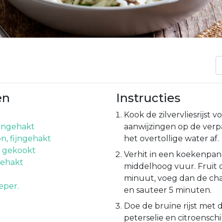
en
Instructies
Kook de zilvervliesrijst 
ijngehakt
aanwijzingen op de verp
, fijngehakt
het overtollige water af.
t, gekookt
Verhit in een koekenpan 
gehakt
middelhoog vuur. Fruit 
minuut, voeg dan de ch
eper.
en sauteer 5 minuten.
Doe de bruine rijst met
peterselie en citroenschi