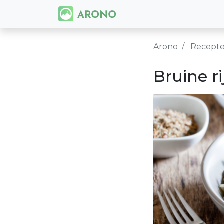
Arono
Recept
Bruine r