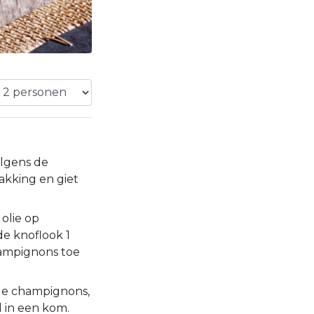
volgens de
akking en giet
olie op
de knoflook 1
ampignons toe
 de champignons,
l in een kom.