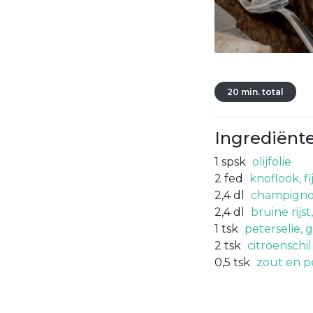
20 min. total
Ingrediënt
1
spsk
olijfolie
2
fed
knoflook, f
2,4
dl
champignon
2,4
dl
bruine rijs
1
tsk
peterselie, 
2
tsk
citroenschil
0,5
tsk
zout en p