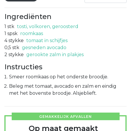
Ingrediënten
1
stk
tosti, volkoren, geroosterd
1
spsk
roomkaas
4
stykke
tomaat in schijfjes
0,5
stk
gesneden avocado
2
stykke
gerookte zalm in plakjes
Instructies
Smeer roomkaas op het onderste broodje.
Beleg met tomaat, avocado en zalm en eindig
met het bovenste broodje. Alsjeblieft.
GEMAKKELIJK AFVALLEN
Op maat gemaakt