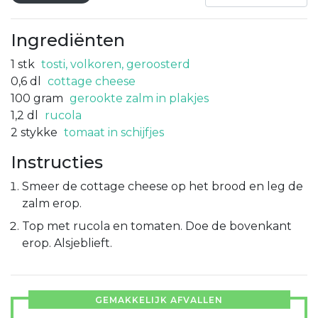
Ingrediënten
1
stk
tosti, volkoren, geroosterd
0,6
dl
cottage cheese
100
gram
gerookte zalm in plakjes
1,2
dl
rucola
2
stykke
tomaat in schijfjes
Instructies
Smeer de cottage cheese op het brood en leg de
zalm erop.
Top met rucola en tomaten. Doe de bovenkant
erop. Alsjeblieft.
GEMAKKELIJK AFVALLEN