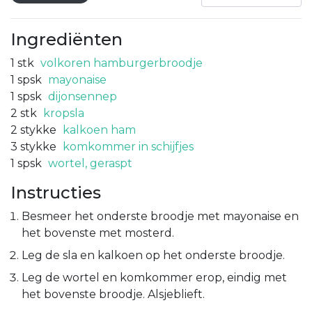
Ingrediënten
1
stk
volkoren hamburgerbroodje
1
spsk
mayonaise
1
spsk
dijonsennep
2
stk
kropsla
2
stykke
kalkoen ham
3
stykke
komkommer in schijfjes
1
spsk
wortel, geraspt
Instructies
Besmeer het onderste broodje met mayonaise en
het bovenste met mosterd.
Leg de sla en kalkoen op het onderste broodje.
Leg de wortel en komkommer erop, eindig met
het bovenste broodje. Alsjeblieft.