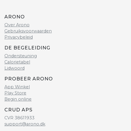
ARONO
Over Arono
Gebruiksvoorwaarden
Privacybeleid
DE BEGELEIDING
Ondersteuning
Calorietabel
Lidwoord
PROBEER ARONO
App Winkel
Play Store
Begin online
CRUD APS
CVR 38611933
support@arono.dk