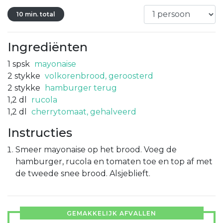
10 min. total
Ingrediënten
1
spsk
mayonaise
2
stykke
volkorenbrood, geroosterd
2
stykke
hamburger terug
1,2
dl
rucola
1,2
dl
cherrytomaat, gehalveerd
Instructies
Smeer mayonaise op het brood. Voeg de
hamburger, rucola en tomaten toe en top af met
de tweede snee brood. Alsjeblieft.
GEMAKKELIJK AFVALLEN