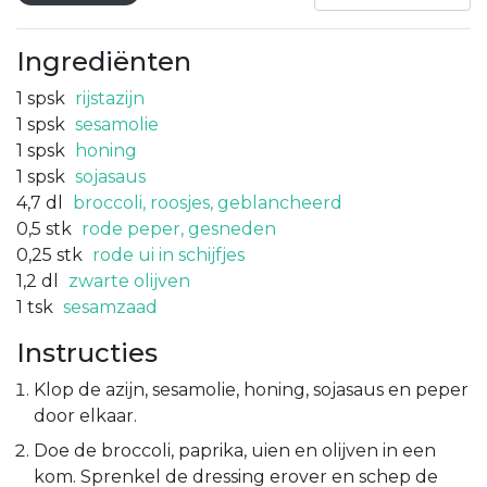
Ingrediënten
1
spsk
rijstazijn
1
spsk
sesamolie
1
spsk
honing
1
spsk
sojasaus
4,7
dl
broccoli, roosjes, geblancheerd
0,5
stk
rode peper, gesneden
0,25
stk
rode ui in schijfjes
1,2
dl
zwarte olijven
1
tsk
sesamzaad
Instructies
Klop de azijn, sesamolie, honing, sojasaus en peper
door elkaar.
Doe de broccoli, paprika, uien en olijven in een
kom. Sprenkel de dressing erover en schep de