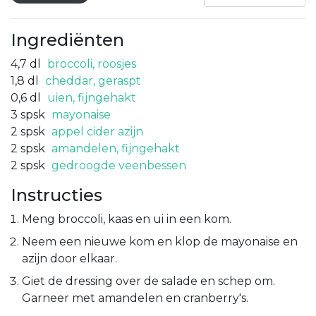
Ingrediënten
4,7
dl
broccoli, roosjes
1,8
dl
cheddar, geraspt
0,6
dl
uien, fijngehakt
3
spsk
mayonaise
2
spsk
appel cider azijn
2
spsk
amandelen, fijngehakt
2
spsk
gedroogde veenbessen
Instructies
Meng broccoli, kaas en ui in een kom.
Neem een nieuwe kom en klop de mayonaise en
azijn door elkaar.
Giet de dressing over de salade en schep om.
Garneer met amandelen en cranberry's.