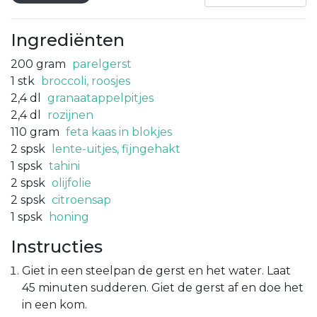
Ingrediënten
200
gram
parelgerst
1
stk
broccoli, roosjes
2,4
dl
granaatappelpitjes
2,4
dl
rozijnen
110
gram
feta kaas in blokjes
2
spsk
lente-uitjes, fijngehakt
1
spsk
tahini
2
spsk
olijfolie
2
spsk
citroensap
1
spsk
honing
Instructies
Giet in een steelpan de gerst en het water. Laat
45 minuten sudderen. Giet de gerst af en doe het
in een kom.