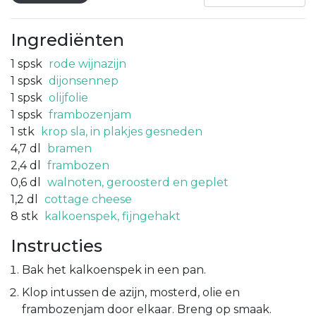
Ingrediënten
1
spsk
rode wijnazijn
1
spsk
dijonsennep
1
spsk
olijfolie
1
spsk
frambozenjam
1
stk
krop sla, in plakjes gesneden
4,7
dl
bramen
2,4
dl
frambozen
0,6
dl
walnoten, geroosterd en geplet
1,2
dl
cottage cheese
8
stk
kalkoenspek, fijngehakt
Instructies
Bak het kalkoenspek in een pan.
Klop intussen de azijn, mosterd, olie en
frambozenjam door elkaar. Breng op smaak.