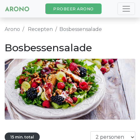
PROBEER ARONO
Arono
Recepten
Bosbessensalade
Bosbessensalade
15 min. total