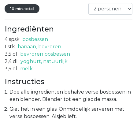
10 min. total
Ingrediënten
4
spsk
bosbessen
1
stk
banaan, bevroren
3,5
dl
bevroren bosbessen
2,4
dl
yoghurt, natuurlijk
3,5
dl
melk
Instructies
Doe alle ingrediënten behalve verse bosbessen in
een blender. Blender tot een gladde massa.
Giet het in een glas. Onmiddellijk serveren met
verse bosbessen. Alsjeblieft.