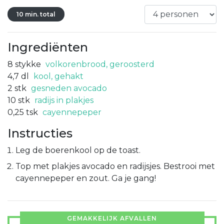
10 min. total
Ingrediënten
8
stykke
volkorenbrood, geroosterd
4,7
dl
kool, gehakt
2
stk
gesneden avocado
10
stk
radijs in plakjes
0,25
tsk
cayennepeper
Instructies
Leg de boerenkool op de toast.
Top met plakjes avocado en radijsjes. Bestrooi met
cayennepeper en zout. Ga je gang!
GEMAKKELIJK AFVALLEN