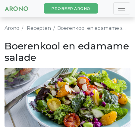
PROBEER ARONO
Arono
Recepten
Boerenkool en edamame salade
Boerenkool en edamame
salade