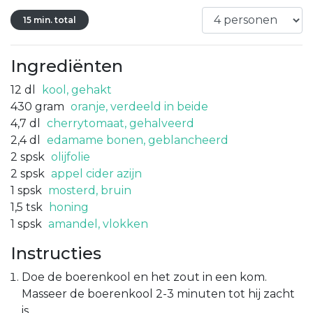
15 min. total
Ingrediënten
12
dl
kool, gehakt
430
gram
oranje, verdeeld in beide
4,7
dl
cherrytomaat, gehalveerd
2,4
dl
edamame bonen, geblancheerd
2
spsk
olijfolie
2
spsk
appel cider azijn
1
spsk
mosterd, bruin
1,5
tsk
honing
1
spsk
amandel, vlokken
Instructies
Doe de boerenkool en het zout in een kom.
Masseer de boerenkool 2-3 minuten tot hij zacht
is.