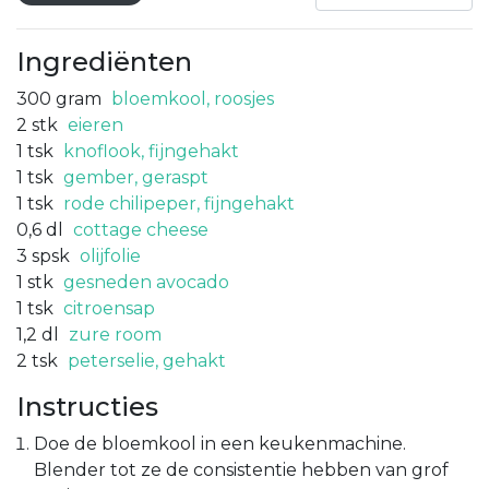
Ingrediënten
300
gram
bloemkool, roosjes
2
stk
eieren
1
tsk
knoflook, fijngehakt
1
tsk
gember, geraspt
1
tsk
rode chilipeper, fijngehakt
0,6
dl
cottage cheese
3
spsk
olijfolie
1
stk
gesneden avocado
1
tsk
citroensap
1,2
dl
zure room
2
tsk
peterselie, gehakt
Instructies
Doe de bloemkool in een keukenmachine.
Blender tot ze de consistentie hebben van grof