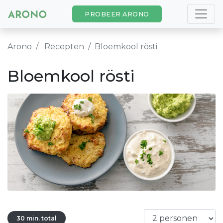
PROBEER ARONO
Arono
Recepten
Bloemkool rösti
Bloemkool rösti
30 min. total