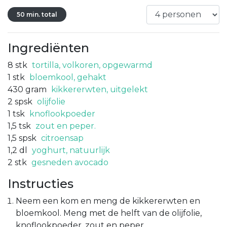
50 min. total
Ingrediënten
8
stk
tortilla, volkoren, opgewarmd
1
stk
bloemkool, gehakt
430
gram
kikkererwten, uitgelekt
2
spsk
olijfolie
1
tsk
knoflookpoeder
1,5
tsk
zout en peper.
1,5
spsk
citroensap
1,2
dl
yoghurt, natuurlijk
2
stk
gesneden avocado
Instructies
Neem een kom en meng de kikkererwten en
bloemkool. Meng met de helft van de olijfolie,
knoflookpoeder, zout en peper.