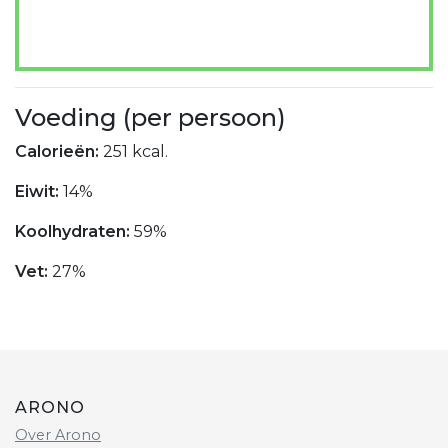
Voeding (per persoon)
Calorieën:
251 kcal.
Eiwit:
14%
Koolhydraten:
59%
Vet:
27%
ARONO
Over Arono