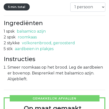
5 min. total
Ingrediënten
1
spsk
balsamico azijn
2
spsk
roomkaas
2
stykke
volkorenbrood, geroosterd
5
stk
aardbeien in plakjes
Instructies
Smeer roomkaas op het brood. Leg de aardbeien
er bovenop. Besprenkel met balsamico azijn.
Alsjeblieft.
GEMAKKELIJK AFVALLEN
Op maat gemaakt