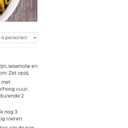
ijn, sesamolie en
m. Zet opzij.
n met
elhoog vuur.
edurende 2
ak nog 3
ig roeren.
 toe aan de pan