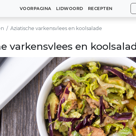
VOORPAGINA
LIDWOORD
RECEPTEN
en
Aziatische varkensvlees en koolsalade
he varkensvlees en koolsala