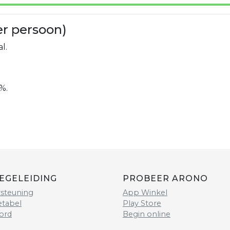
er persoon)
l.
%.
EGELEIDING
PROBEER ARONO
steuning
App Winkel
etabel
Play Store
ord
Begin online