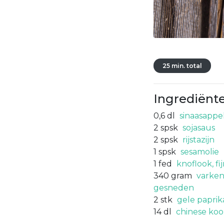
25 min. total
Ingrediënt
0,6
dl
sinaasapp
2
spsk
sojasaus
2
spsk
rijstazijn
1
spsk
sesamolie
1
fed
knoflook, f
340
gram
varkens
gesneden
2
stk
gele paprik
14
dl
chinese kool