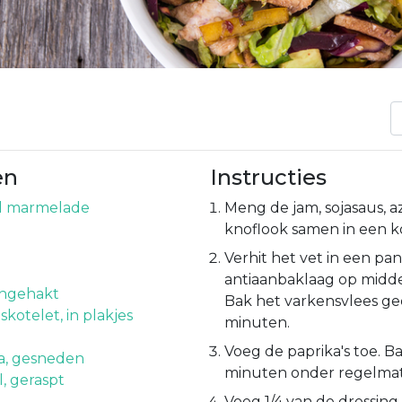
en
Instructies
el marmelade
Meng de jam, sojasaus, az
knoflook samen in een ko
Verhit het vet in een pa
antiaanbaklaag op midd
ijngehakt
Bak het varkensvlees g
kotelet, in plakjes
minuten.
Voeg de paprika's toe. B
a, gesneden
minuten onder regelmat
, geraspt
Voeg 1/4 van de dressing