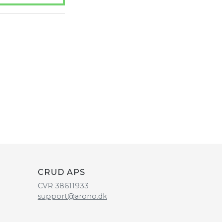
CRUD APS
CVR 38611933
support@arono.dk