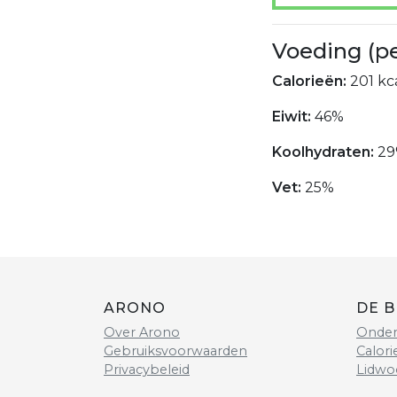
Voeding (p
Calorieën:
201 kca
Eiwit:
46%
Koolhydraten:
29
Vet:
25%
ARONO
DE B
Over Arono
Onder
Gebruiksvoorwaarden
Calori
Privacybeleid
Lidwo