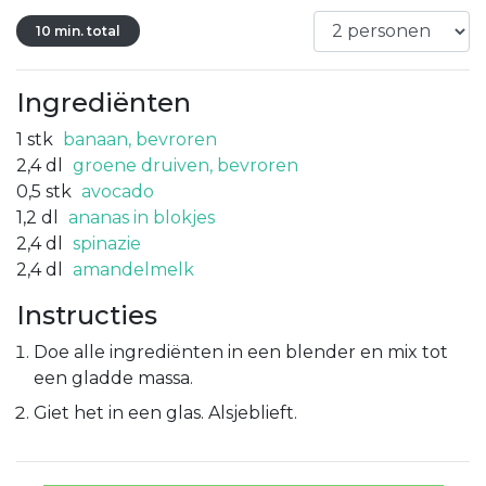
10 min. total
Ingrediënten
1
stk
banaan, bevroren
2,4
dl
groene druiven, bevroren
0,5
stk
avocado
1,2
dl
ananas in blokjes
2,4
dl
spinazie
2,4
dl
amandelmelk
Instructies
Doe alle ingrediënten in een blender en mix tot
een gladde massa.
Giet het in een glas. Alsjeblieft.