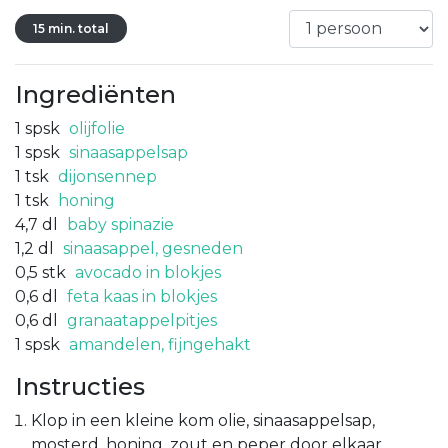
15 min. total
Ingrediënten
1
spsk
olijfolie
1
spsk
sinaasappelsap
1
tsk
dijonsennep
1
tsk
honing
4,7
dl
baby spinazie
1,2
dl
sinaasappel, gesneden
0,5
stk
avocado in blokjes
0,6
dl
feta kaas in blokjes
0,6
dl
granaatappelpitjes
1
spsk
amandelen, fijngehakt
Instructies
Klop in een kleine kom olie, sinaasappelsap,
mosterd, honing, zout en peper door elkaar.