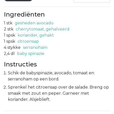
Ingrediënten
1
stk
gesneden avocado
2
stk
cherrytomaat, gehalveerd
1
spsk
koriander, gehakt
1
spsk
citroensap
4
stykke
serranoham
2,4
dl
baby spinazie
Instructies
Schik de babyspinazie, avocado, tomaat en
serranoham op een bord.
Sprenkel het citroensap over de salade. Breng op
smaak met zout en peper. Garneer met
koriander. Alsjeblieft.