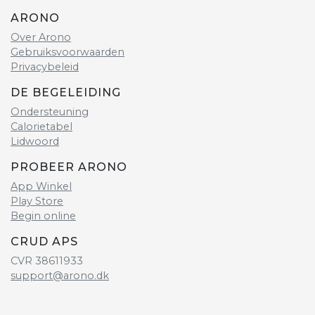
ARONO
Over Arono
Gebruiksvoorwaarden
Privacybeleid
DE BEGELEIDING
Ondersteuning
Calorietabel
Lidwoord
PROBEER ARONO
App Winkel
Play Store
Begin online
CRUD APS
CVR 38611933
support@arono.dk