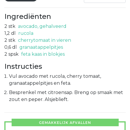
Ingrediënten
2
stk
avocado, gehalveerd
1,2
dl
rucola
2
stk
cherrytomaat in vieren
0,6
dl
granaatappelpitjes
2
spsk
feta kaas in blokjes
Instructies
Vul avocado met rucola, cherry tomaat,
granaatappelpitjes en feta.
Besprenkel met citroensap. Breng op smaak met
zout en peper. Alsjeblieft.
GEMAKKELIJK AFVALLEN