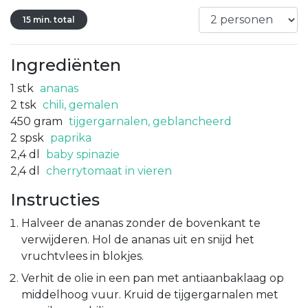
15 min. total
Ingrediënten
1
stk
ananas
2
tsk
chili, gemalen
450
gram
tijgergarnalen, geblancheerd
2
spsk
paprika
2,4
dl
baby spinazie
2,4
dl
cherrytomaat in vieren
Instructies
Halveer de ananas zonder de bovenkant te
verwijderen. Hol de ananas uit en snijd het
vruchtvlees in blokjes.
Verhit de olie in een pan met antiaanbaklaag op
middelhoog vuur. Kruid de tijgergarnalen met