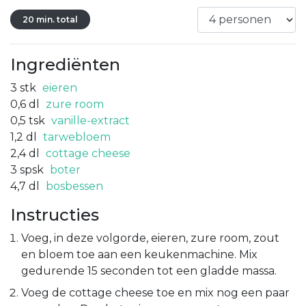
20 min. total
Ingrediënten
3
stk
eieren
0,6
dl
zure room
0,5
tsk
vanille-extract
1,2
dl
tarwebloem
2,4
dl
cottage cheese
3
spsk
boter
4,7
dl
bosbessen
Instructies
Voeg, in deze volgorde, eieren, zure room, zout
en bloem toe aan een keukenmachine. Mix
gedurende 15 seconden tot een gladde massa.
Voeg de cottage cheese toe en mix nog een paar