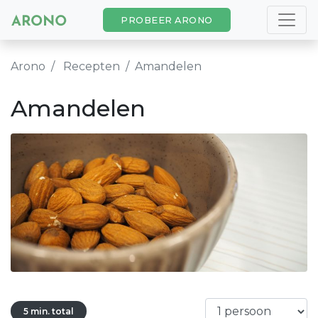
PROBEER ARONO
Arono
Recepten
Amandelen
Amandelen
5 min. total