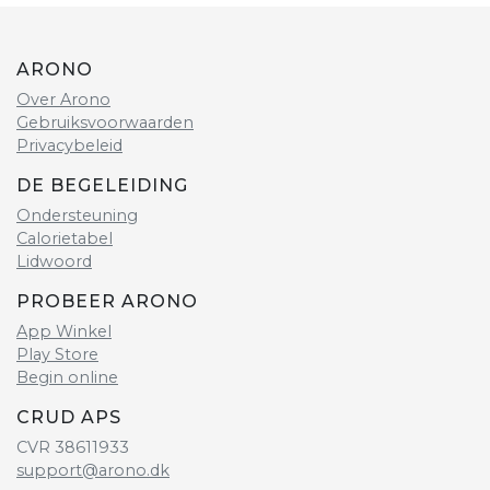
ARONO
Over Arono
Gebruiksvoorwaarden
Privacybeleid
DE BEGELEIDING
Ondersteuning
Calorietabel
Lidwoord
PROBEER ARONO
App Winkel
Play Store
Begin online
CRUD APS
CVR 38611933
support@arono.dk