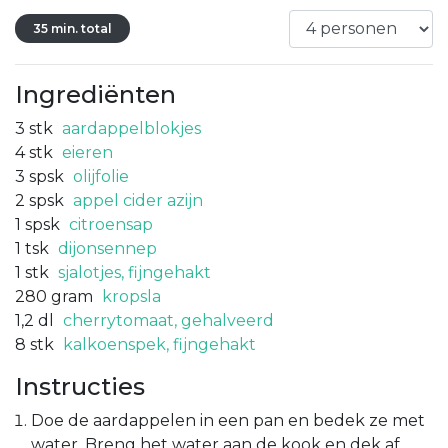
35 min. total
Ingrediënten
3
stk
aardappelblokjes
4
stk
eieren
3
spsk
olijfolie
2
spsk
appel cider azijn
1
spsk
citroensap
1
tsk
dijonsennep
1
stk
sjalotjes, fijngehakt
280
gram
kropsla
1,2
dl
cherrytomaat, gehalveerd
8
stk
kalkoenspek, fijngehakt
Instructies
Doe de aardappelen in een pan en bedek ze met
water. Breng het water aan de kook en dek af