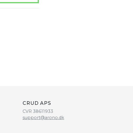
CRUD APS
CVR 38611933
support@arono.dk