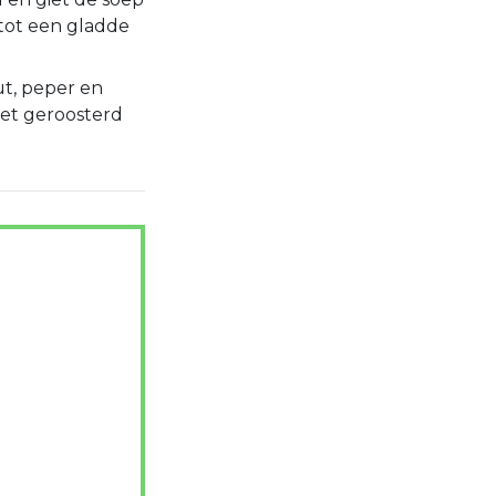
 tot een gladde
t, peper en
et geroosterd