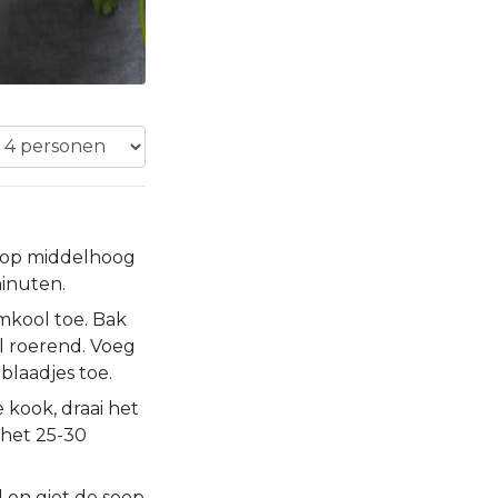
n op middelhoog
minuten.
mkool toe. Bak
l roerend. Voeg
blaadjes toe.
 kook, draai het
 het 25-30
d en giet de soep