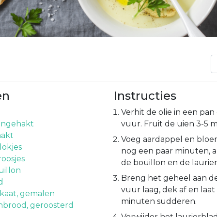
en
Instructies
Verhit de olie in een pa
ijngehakt
vuur. Fruit de uien 3-5 
hakt
Voeg aardappel en bloe
lokjes
nog een paar minuten, a
roosjes
de bouillon en de laurier
illon
Breng het geheel aan de
d
vuur laag, dek af en laat
kaat, gemalen
minuten sudderen.
nbrood, geroosterd
Verwijder het laurierbla