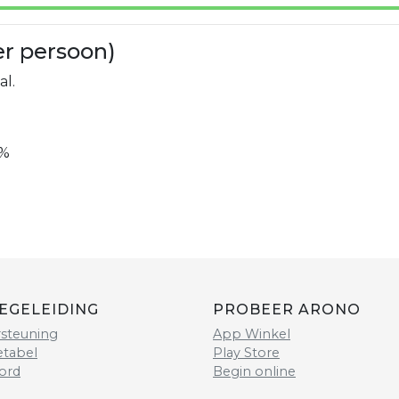
er persoon)
al.
%
EGELEIDING
PROBEER ARONO
steuning
App Winkel
etabel
Play Store
ord
Begin online