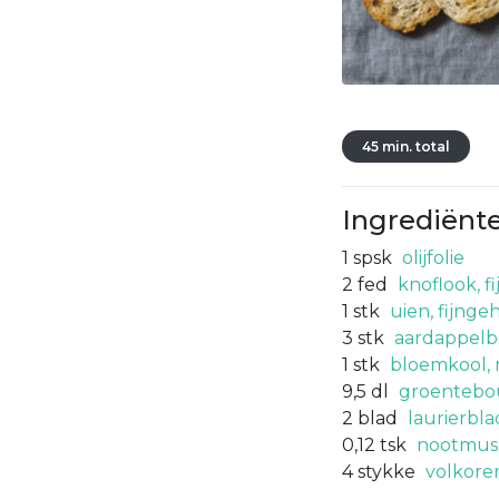
45 min. total
Ingrediënt
1
spsk
olijfolie
2
fed
knoflook, f
1
stk
uien, fijnge
3
stk
aardappelb
1
stk
bloemkool, 
9,5
dl
groentebou
2
blad
laurierbla
0,12
tsk
nootmus
4
stykke
volkore