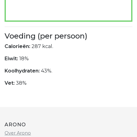
Voeding (per persoon)
Calorieën:
287 kcal.
Eiwit:
18%
Koolhydraten:
43%.
Vet:
38%
ARONO
Over Arono