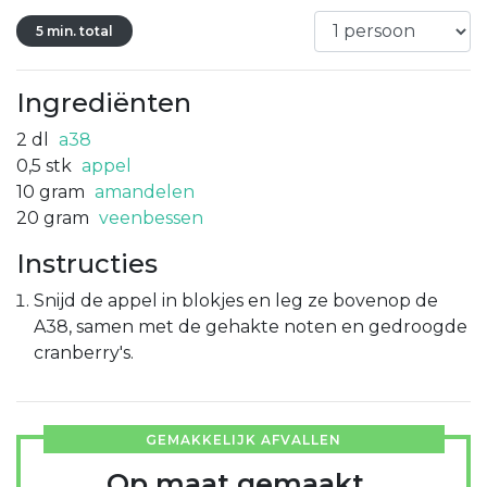
5 min. total
Ingrediënten
2
dl
a38
0,5
stk
appel
10
gram
amandelen
20
gram
veenbessen
Instructies
Snijd de appel in blokjes en leg ze bovenop de
A38, samen met de gehakte noten en gedroogde
cranberry's.
GEMAKKELIJK AFVALLEN
Op maat gemaakt