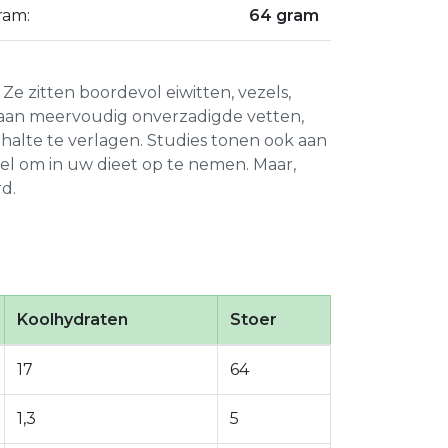
ram:
64 gram
Ze zitten boordevol eiwitten, vezels,
 aan meervoudig onverzadigde vetten,
halte te verlagen. Studies tonen ook aan
 om in uw dieet op te nemen. Maar,
d.
Koolhydraten
Stoer
17
64
1,3
5