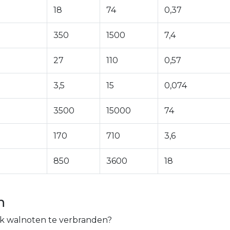
18
74
0,37
350
1500
7,4
27
110
0,57
3,5
15
0,074
3500
15000
74
170
710
3,6
850
3600
18
n
psk walnoten te verbranden?