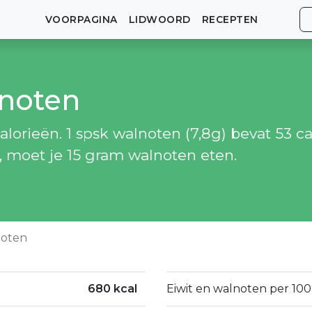
VOORPAGINA
LIDWOORD
RECEPTEN
lnoten
orieën. 1 spsk walnoten (7,8g) bevat 53 ca
, moet je 15 gram walnoten eten.
oten
680 kcal
Eiwit en walnoten per 100