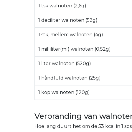
1 tsk walnoten (2,6g)
1 deciliter walnoten (52g)
1 stk, mellem walnoten (4g)
1 milliliter(ml) walnoten (0,52g)
1 liter walnoten (520g)
1 håndfuld walnoten (25g)
1 kop walnoten (120g)
Verbranding van walnote
Hoe lang duurt het om de 53 kcal in 1 s