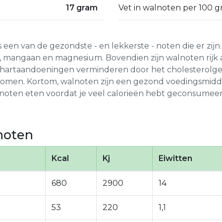
17 gram
Vet in walnoten per 100 g
n van de gezondste - en lekkerste - noten die er zijn. 
r, mangaan en magnesium. Bovendien zijn walnoten rijk
op hartaandoeningen verminderen door het cholesterolge
men. Kortom, walnoten zijn een gezond voedingsmiddel
el noten eten voordat je veel calorieën hebt geconsumeer
noten
Kcal
Kj
Eiwitten
680
2900
14
53
220
1,1